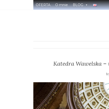
OFERTA
O mnie
BLOG
Katedra Wawelska – 
b