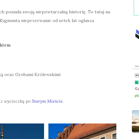
ch posiada swoją niepowtarzalną historię. To tutaj na
Zygmunta nieprzerwanie od setek lat ogłasza
ikiem
ą oraz Grobami Królewskimi
 z wycieczką po
Starym Mieście
.