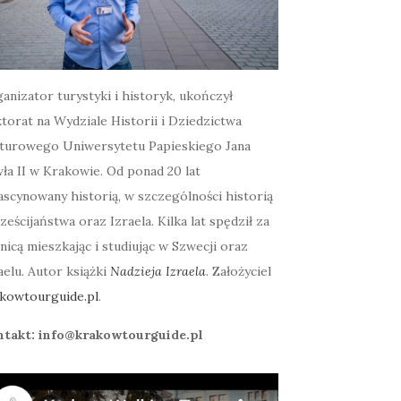
anizator turystyki i historyk, ukończył
torat na Wydziale Historii i Dziedzictwa
turowego Uniwersytetu Papieskiego Jana
ła II w Krakowie. Od ponad 20 lat
ascynowany historią, w szczególności historią
ześcijaństwa oraz Izraela. Kilka lat spędził za
nicą mieszkając i studiując w Szwecji oraz
aelu. Autor książki
Nadzieja Izraela
. Założyciel
kowtourguide.pl
.
ntakt: info@krakowtourguide.pl