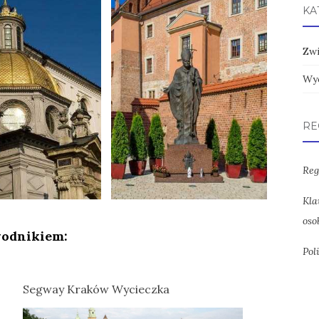
KA
Zw
Wyc
RE
Reg
Kla
oso
wodnikiem:
Pol
Segway Kraków Wycieczka