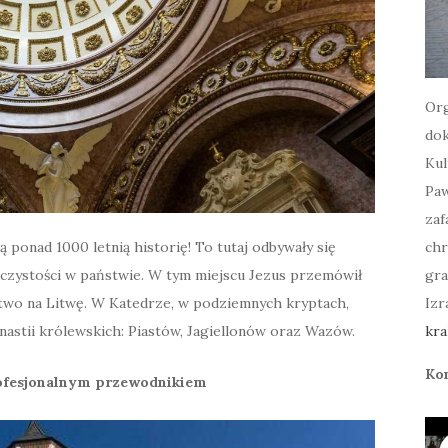
Org
dok
Kul
Paw
zaf
ponad 1000 letnią historię! To tutaj odbywały się
chr
oczystości w państwie. W tym miejscu Jezus przemówił
gra
ństwo na Litwę. W Katedrze, w podziemnych kryptach,
Izr
nastii królewskich: Piastów, Jagiellonów oraz Wazów.
kra
Ko
ofesjonalnym przewodnikiem